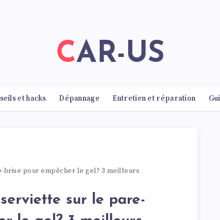
CAR-US
seils et hacks
Dépannage
Entretien et réparation
Gu
stions fréquemment posées
Réparation mécanique
Vér
re-brise pour empêcher le gel? 3 meilleurs
serviette sur le pare-