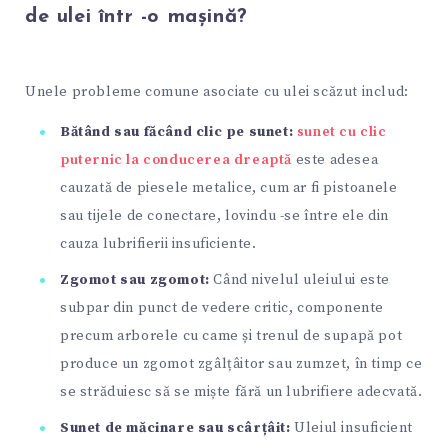
de ulei într -o mașină?
Unele probleme comune asociate cu ulei scăzut includ:
Bătând sau făcând clic pe sunet:
sunet cu clic
puternic la conducerea dreaptă
este adesea
cauzată de piesele metalice, cum ar fi pistoanele
sau tijele de conectare, lovindu -se între ele din
cauza lubrifierii insuficiente.
Zgomot sau zgomot:
Când nivelul uleiului este
subpar din punct de vedere critic, componente
precum arborele cu came și trenul de supapă pot
produce un zgomot zgâlțâitor sau zumzet, în timp ce
se străduiesc să se miște fără un lubrifiere adecvată.
Sunet de măcinare sau scârțâit:
Uleiul insuficient