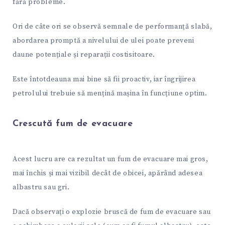
fără probleme.
Ori de câte ori se observă semnale de performanță slabă,
abordarea promptă a nivelului de ulei poate preveni
daune potențiale și reparații costisitoare.
Este întotdeauna mai bine să fii proactiv, iar îngrijirea
petrolului trebuie să mențină mașina în funcțiune optim.
Crescută fum de evacuare
Acest lucru are ca rezultat un fum de evacuare mai gros,
mai închis și mai vizibil decât de obicei, apărând adesea
albastru sau gri.
Dacă observați o explozie bruscă de fum de evacuare sau