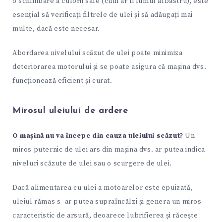
o schimbare a culorii sale (cum ar fi fumul albastru), este
esențial să verificați filtrele de ulei și să adăugați mai
multe, dacă este necesar.
Abordarea nivelului scăzut de ulei poate minimiza
deteriorarea motorului și se poate asigura că mașina dvs.
funcționează eficient și curat.
Mirosul uleiului de ardere
O mașină nu va începe din cauza uleiului scăzut?
Un
miros puternic de ulei ars din mașina dvs. ar putea indica
niveluri scăzute de ulei sau o scurgere de ulei.
Dacă alimentarea cu ulei a motoarelor este epuizată,
uleiul rămas s -ar putea supraîncălzi și genera un miros
caracteristic de arsură, deoarece lubrifierea și răcește