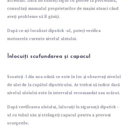
accesibil. Dacă nu sunteți sigur cu privire la procedură,
consultați manualul proprietarilor de mașini atunci când
aveți probleme să îl găsiți.
După ce ați localizat dipstick -ul, puteți verifica
motoarele curente nivelul uleiului.
Înlocuiți scufundarea și capacul
Scoateți -l din nou odată ce este în loc și observați nivelul
de ulei de la capătul dipstricului. Ar trebui să indice dacă
nivelul uleiului este în intervalul recomandat sau scăzut.
După verificarea uleiului, înlocuiți în siguranță dipstick -
ul cu tubul său și strângeți capacul pentru a preveni
scurgerile.