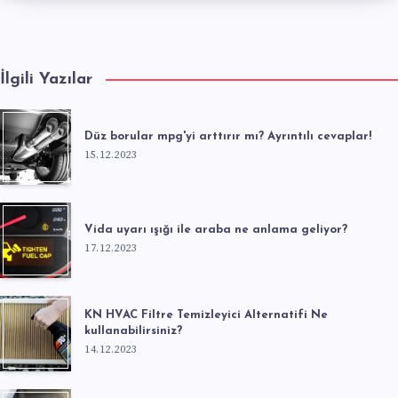
İlgili Yazılar
Düz borular mpg'yi arttırır mı? Ayrıntılı cevaplar!
15.12.2023
Vida uyarı ışığı ile araba ne anlama geliyor?
17.12.2023
KN HVAC Filtre Temizleyici Alternatifi Ne
kullanabilirsiniz?
14.12.2023